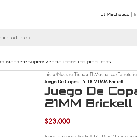
El Machetico | In
ro Machete
Supervivencia
Todos los productos
Inicio
/
Nuestra Tienda El Machetico
/
Ferretería
Juego De Copas 16-18-21MM Brickell
Juego De Copa
21MM Brickell
$
23.000
Juego de copas Brickell 16, 18 y 21 mm en ac