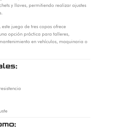
ets y llaves, permitiendo realizar ajustes
s.
 este juego de tres copas ofrece
 una opción práctica para talleres,
 mantenimiento en vehículos, maquinaria o
ales:
esistencia
uste
omo: