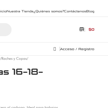
icio
Nuestra Tienda
¿Quiénes somos?
Contáctenos
Blog
store
$
0
Acceso / Registro
/
Raches y Copas
/
s 16-18-
ero al carbono. Ideal para trabajos