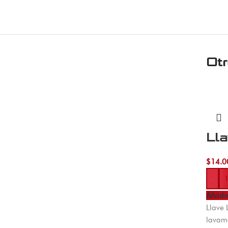
Ot
Ll
$
14.0
-
Añadir
Llave 
lavama