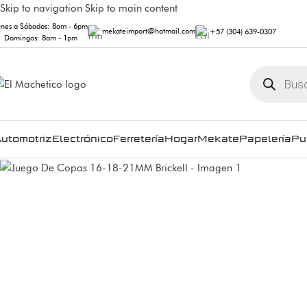
Skip to navigation
Skip to main content
unes a Sábados: 8am - 6pm
mekateimport@hotmail.com
+57 (304) 639-0307
Domingos: 8am - 1pm
utomotriz
Electrónico
Ferretería
Hogar
Mekate
Papelería
Pu