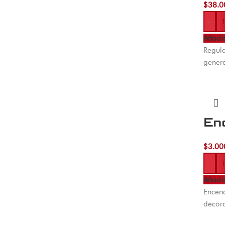
$
38.0
-
Añadir
Regula
genera
En
$
3.00
-
Añadir
Encend
decora