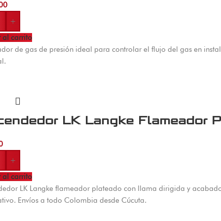
00
+
 al carrito
dor de gas de presión ideal para controlar el flujo del gas en inst
l.
cendedor LK Langke Flameador P
0
+
 al carrito
edor LK Langke flameador plateado con llama dirigida y acabado 
tivo. Envíos a todo Colombia desde Cúcuta.