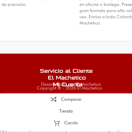
de precisión.
en oficina o bodega. Pres
gran formato para alto v
uso. Envíos a toda Colomb
Machetico.
Servicio al Cliente
El Machetico
Desarrollado por El Machetico
Mi Cuenta
Copyright ® - 2026 El Machetico
Comparar
Tienda
Carrito