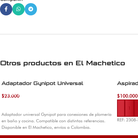
Otros productos en
El Machetico
Adaptador Gynipot Universal
Aspirad
Añadir al carrito
$
23.000
$
100.000
Añadir al 
Adaptador universal Gynipot para conexiones de plomería
REF: 2308
en baño y cocina. Compatible con distintas referencias.
Disponible en El Machetico, envíos a Colombia.