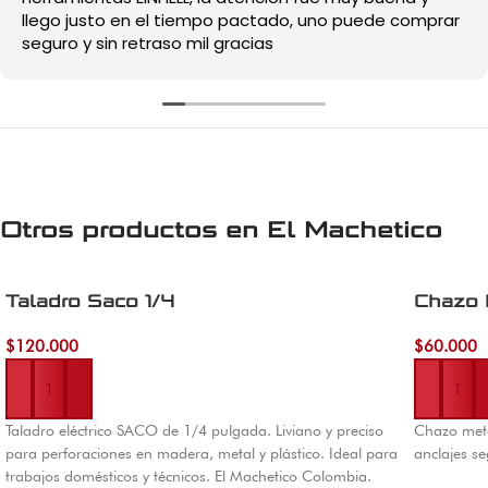
llego justo en el tiempo pactado, uno puede comprar
seguro y sin retraso mil gracias
Otros productos en
El Machetico
Taladro Saco 1/4
Chazo 
$
120.000
$
60.000
Añadir al carrito
Añadir al 
Taladro eléctrico SACO de 1/4 pulgada. Liviano y preciso
Chazo metá
para perforaciones en madera, metal y plástico. Ideal para
anclajes se
trabajos domésticos y técnicos. El Machetico Colombia.