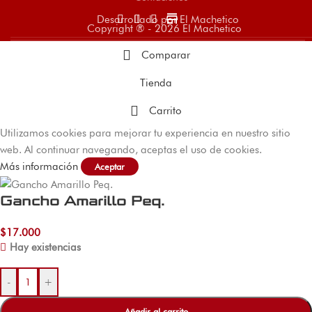
store
Desarrollado por El Machetico
Copyright ® - 2026 El Machetico
Comparar
Tienda
Carrito
Utilizamos cookies para mejorar tu experiencia en nuestro sitio
web. Al continuar navegando, aceptas el uso de cookies.
Más información
Aceptar
Gancho Amarillo Peq.
$
17.000
Hay existencias
-
+
Añadir al carrito