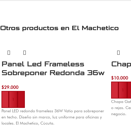
Otros productos en
El Machetico
Panel Led Frameless
Chap
Sobreponer Redonda 36w
$
10.000
Vatio
Añadir al 
$
29.000
Añadir al carrito
Chapa Gato
o rejas. C
Panel LED redondo frameless 36W Vatio para sobreponer
negocio.
en techo. Diseño sin marco, luz uniforme para oficinas y
locales. El Machetico, Cúcuta.