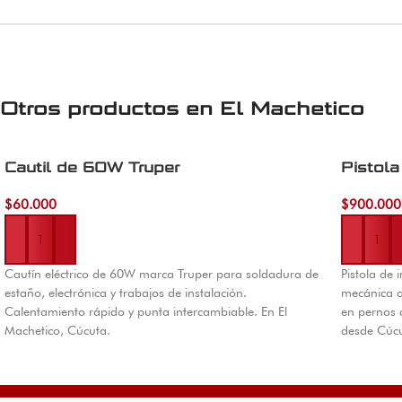
Otros productos en
El Machetico
Cautil de 60W Truper
Pistol
$
60.000
$
900.000
Añadir al carrito
Añadir al 
Cautín eléctrico de 60W marca Truper para soldadura de
Pistola de
estaño, electrónica y trabajos de instalación.
mecánica au
Calentamiento rápido y punta intercambiable. En El
en pernos 
Machetico, Cúcuta.
desde Cúcu