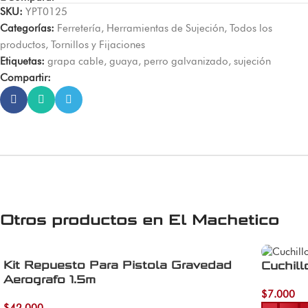
SKU:
YPT0125
Categorías:
Ferretería
,
Herramientas de Sujeción
,
Todos los
productos
,
Tornillos y Fijaciones
Etiquetas:
grapa cable
,
guaya
,
perro galvanizado
,
sujeción
Compartir:
Otros productos en
El Machetico
Kit Repuesto Para Pistola Gravedad
Cuchill
Aerografo 1.5m
$
7.000
Añadir al 