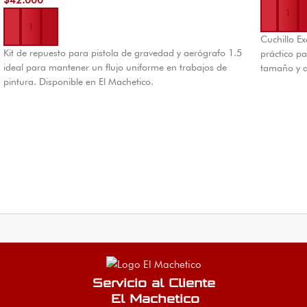
$
42.000
Añadir al carrito
Cuchillo E
Kit de repuesto para pistola de gravedad y aerógrafo 1.5
práctico pa
ideal para mantener un flujo uniforme en trabajos de
tamaño y 
pintura. Disponible en El Machetico.
Servicio al Cliente
El Machetico