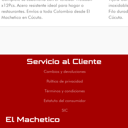
x12Pcs. Acero resistente ideal para hogar o
inoxidable
restaurantes. Envíos a toda Colombia desde El
Filo dura
Machetico en Cúcuta.
Cúcuta.
Servicio al Cliente
Cambios y devoluciones
Política de privacidad
Términos y condiciones
Estatuto del consumidor
SIC
El Machetico