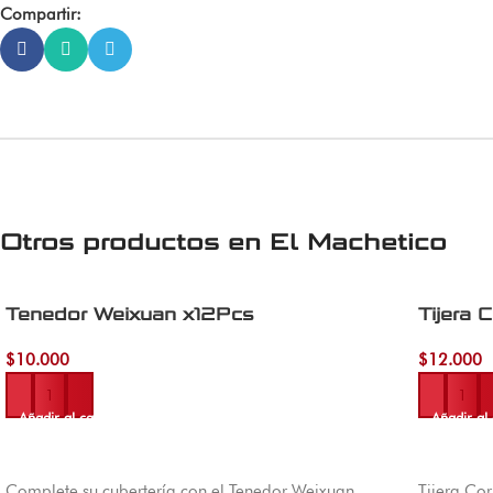
Compartir:
Otros productos en
El Machetico
Tenedor Weixuan x12Pcs
Tijera 
$
10.000
$
12.000
Añadir al carrito
Añadir al 
Complete su cubertería con el Tenedor Weixuan
Tijera Co