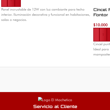
Panel incrustable de 12W con luz cambiante para techo
Cincel
interior. Iluminación decorativa y funcional en habitaciones,
Fontor
salas o negocios.
$
10.000
Añadir al 
Cincel pu
Ideal para 
mamposter
Servicio al Cliente