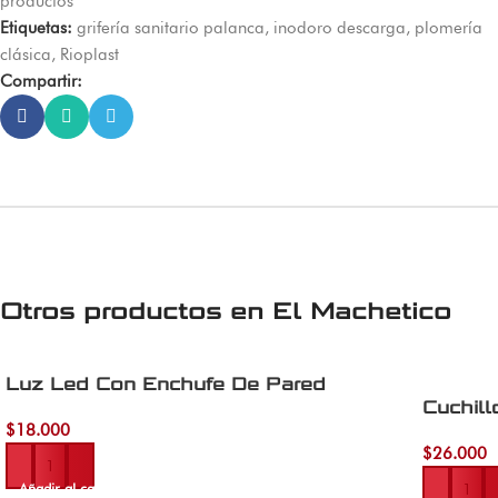
productos
Etiquetas:
grifería sanitario palanca
,
inodoro descarga
,
plomería
clásica
,
Rioplast
Compartir:
Otros productos en
El Machetico
Luz Led Con Enchufe De Pared
Cuchil
$
18.000
$
26.000
Añadir al carrito