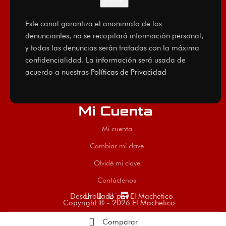
Este canal garantiza el anonimato de los
denunciantes, no se recopilará información personal,
y todas las denuncias serán tratadas con la máxima
confidencialidad. La información será usada de
acuerdo a nuestras
Políticas de Privacidad
Mi Cuenta
Mi cuenta
Cambiar mi clave
Olvidé mi clave
Contáctenos
store
Desarrollado por El Machetico
Copyright ® - 2026 El Machetico
Comparar