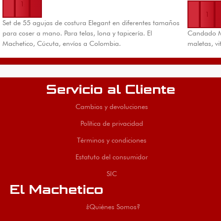
Añadir al 
Set de 55 agujas de costura Elegant en diferentes tamaños
para coser a mano. Para telas, lona y tapicería. El
Candado Me
Machetico, Cúcuta, envíos a Colombia.
maletas, vi
Servicio al Cliente
Cambios y devoluciones
Política de privacidad
Términos y condiciones
Estatuto del consumidor
SIC
El Machetico
¿Quiénes Somos?