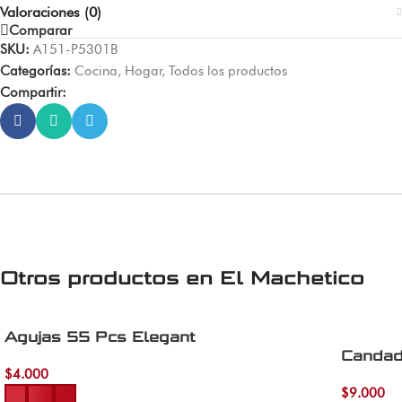
Valoraciones (0)
Comparar
SKU:
A151-P5301B
Categorías:
Cocina
,
Hogar
,
Todos los productos
Compartir:
Otros productos en
El Machetico
Agujas 55 Pcs Elegant
Candad
$
4.000
Añadir al carrito
$
9.000