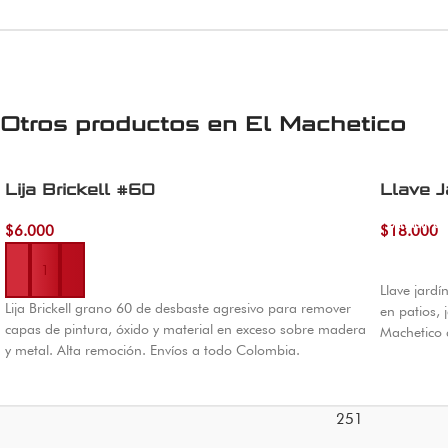
Otros productos en
El Machetico
Lija Brickell #60
Llave J
Añadir al 
$
6.000
$
18.000
Añadir al carrito
Llave jard
Lija Brickell grano 60 de desbaste agresivo para remover
en patios, 
capas de pintura, óxido y material en exceso sobre madera
Machetico 
y metal. Alta remoción. Envíos a todo Colombia.
251