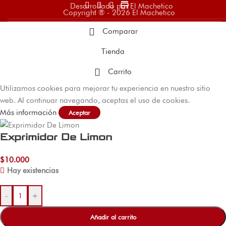
store
Desarrollado por El Machetico
Copyright ® - 2026 El Machetico
Comparar
Tienda
Carrito
Utilizamos cookies para mejorar tu experiencia en nuestro sitio
web. Al continuar navegando, aceptas el uso de cookies.
Más información
Aceptar
Exprimidor De Limon
$
10.000
Hay existencias
-
+
Añadir al carrito