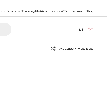
icio
Nuestra Tienda
¿Quiénes somos?
Contáctenos
Blog
store
$
0
Acceso / Registro