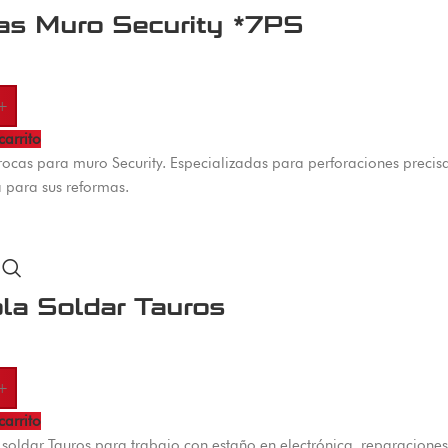
as Muro Security *7PS
+
carrito
rocas para muro Security. Especializadas para perforaciones precisa
a para sus reformas.
ola Soldar Tauros
+
carrito
e soldar Tauros para trabajo con estaño en electrónica, reparacione