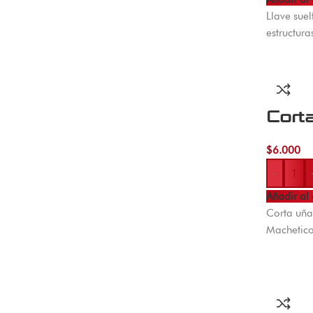
Llave sue
estructura
Cort
$
6.000
-
Añadir al 
Corta uña
Machetico