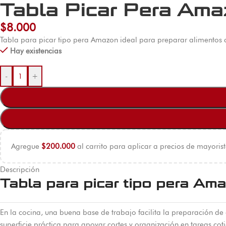
Tabla Picar Pera Am
$
8.000
Tabla para picar tipo pera Amazon ideal para preparar alimentos 
Hay existencias
-
+
Agregue
$
200.000
al carrito para aplicar a precios de mayorist
Descripción
Tabla para picar tipo pera Ama
En la cocina, una buena base de trabajo facilita la preparación 
superficie práctica para apoyar cortes y organización en tareas cot