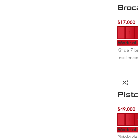
Broc
$
17.000
-
Añadir al 
Kit de 7 b
resistenci
Pist
$
49.000
-
Añadir al 
Pistola d