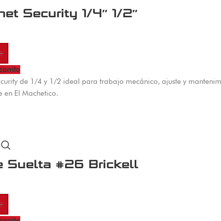
et Security 1/4″ 1/2″
+
carrito
ecurity de 1/4 y 1/2 ideal para trabajo mecánico, ajuste y manteni
e en El Machetico.
e Suelta #26 Brickell
+
carrito