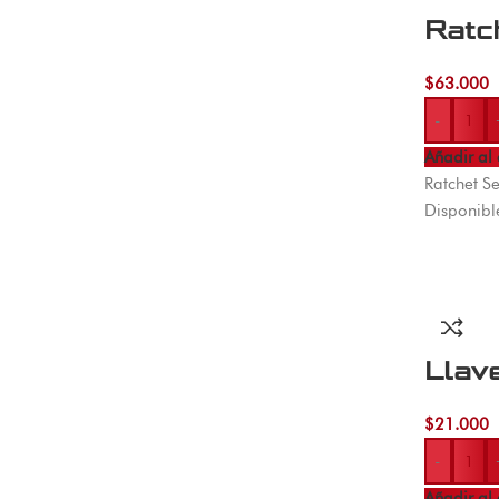
Ratch
$
63.000
-
Añadir al 
Ratchet S
Disponibl
Llav
$
21.000
-
Añadir al 