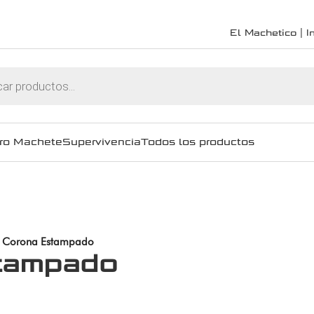
El Machetico | In
ro Machete
Supervivencia
Todos los productos
 Corona Estampado
stampado