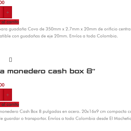
00
+
 al carrito
para guadaña Covo de 350mm x 2.7mm x 20mm de orificio central.
tible con guadañas de eje 20mm. Envíos a toda Colombia.
ja monedero cash box 8″
00
+
 al carrito
monedero Cash Box 8 pulgadas en acero. 20x16x9 cm compacta con 
de guardar o transportar. Envíos a todo Colombia desde El Macheti