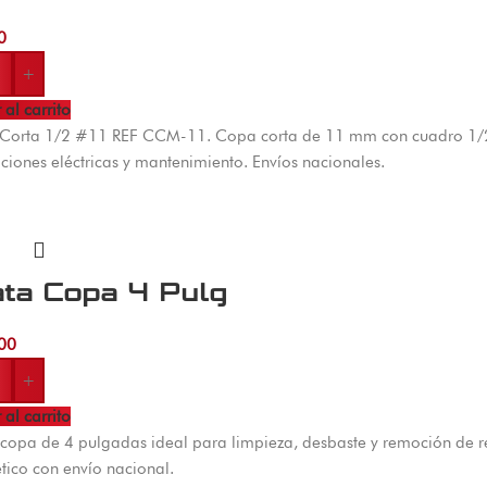
0
+
 al carrito
Corta 1/2 #11 REF CCM-11. Copa corta de 11 mm con cuadro 1/2 
aciones eléctricas y mantenimiento. Envíos nacionales.
ata Copa 4 Pulg
00
+
 al carrito
copa de 4 pulgadas ideal para limpieza, desbaste y remoción de res
ico con envío nacional.