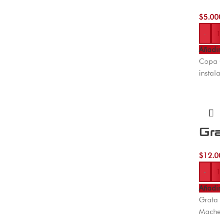
$
5.00
-
Añadir
Copa 
instal
Gr
$
12.0
-
Añadir
Grata 
Machet