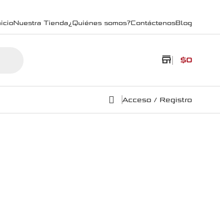
icio
Nuestra Tienda
¿Quiénes somos?
Contáctenos
Blog
store
$
0
Acceso / Registro