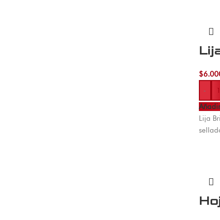
Lij
$
6.00
-
Añadir
Lija B
sellad
Ho