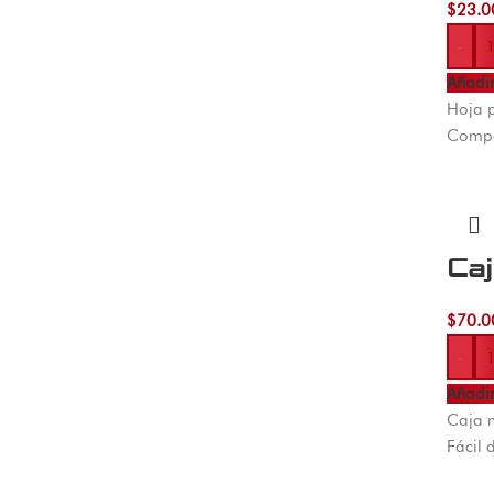
$
23.0
-
Añadir
Hoja 
Compa
Ca
$
70.0
-
Añadir
Caja 
Fácil 