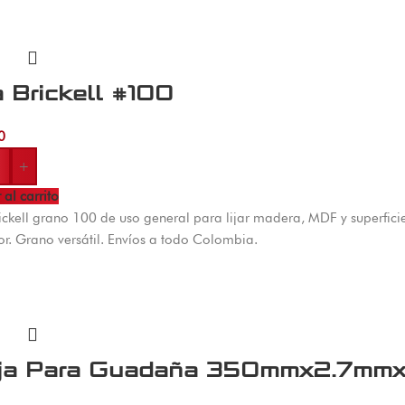
a Brickell #100
0
+
 al carrito
rickell grano 100 de uso general para lijar madera, MDF y superfic
or. Grano versátil. Envíos a todo Colombia.
ja Para Guadaña 350mmx2.7mm