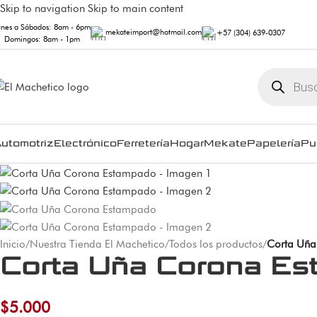
Skip to navigation
Skip to main content
unes a Sábados: 8am - 6pm
mekateimport@hotmail.com
+57 (304) 639-0307
Domingos: 8am - 1pm
utomotriz
Electrónico
Ferretería
Hogar
Mekate
Papelería
Pu
Inicio
/
Nuestra Tienda El Machetico
/
Todos los productos
/
Corta Uña
Corta Uña Corona E
$
5.000