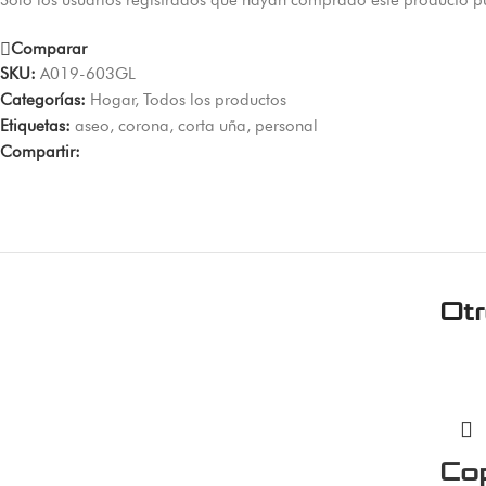
Solo los usuarios registrados que hayan comprado este producto p
Comparar
SKU:
A019-603GL
Categorías:
Hogar
,
Todos los productos
Etiquetas:
aseo
,
corona
,
corta uña
,
personal
Compartir:
Ot
Cop