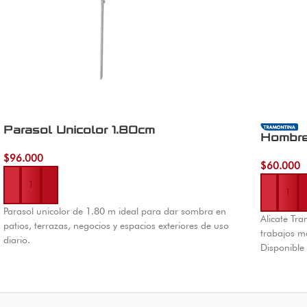
Parasol Unicolor 1.80cm
Hombre
$
96.000
Añadir al carrito
$
60.000
Añadir al 
Parasol unicolor de 1.80 m ideal para dar sombra en
Alicate Tra
patios, terrazas, negocios y espacios exteriores de uso
trabajos m
diario.
Disponible