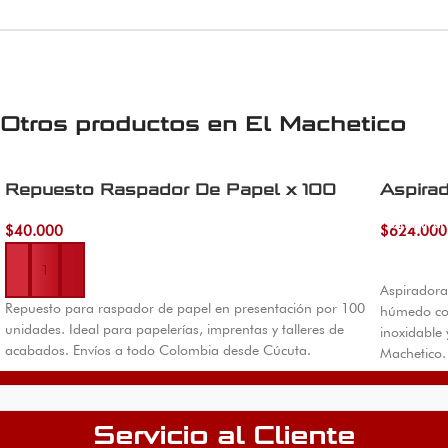
Otros productos en
El Machetico
Repuesto Raspador De Papel x 100
Aspirad
Añadir al 
$
40.000
$
624.000
Añadir al carrito
Aspiradora 
Repuesto para raspador de papel en presentación por 100
húmedo con
unidades. Ideal para papelerías, imprentas y talleres de
inoxidable 
acabados. Envíos a todo Colombia desde Cúcuta.
Machetico.
Servicio al Cliente