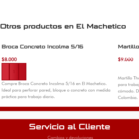
Otros productos en
El Machetico
Broca Concreto Incolma 5/16
Martil
Añadir al 
$
8.000
$
9.000
Añadir al carrito
Martillo T
Compre Broca Concreto Incolma 5/16 en El Machetico.
para traba
Ideal para perforar pared, bloque o concreto con medida
cómodo. Di
práctica para trabajo diario.
Colombia.
Servicio al Cliente
Cambios y devoluciones