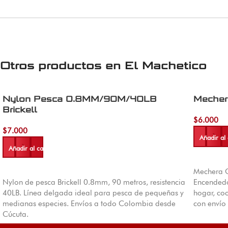
Otros productos en
El Machetico
Nylon Pesca 0.8MM/90M/40LB
Mecher
Brickell
$
6.000
$
7.000
Añadir al 
Añadir al carrito
Mechera Cl
Nylon de pesca Brickell 0.8mm, 90 metros, resistencia
Encendedor
40LB. Línea delgada ideal para pesca de pequeñas y
hogar, co
medianas especies. Envíos a todo Colombia desde
con envío
Cúcuta.