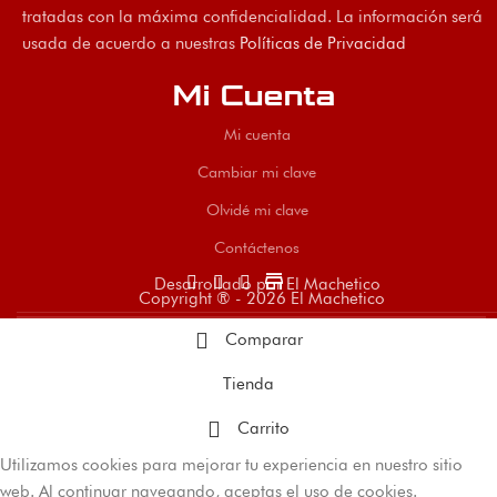
tratadas con la máxima confidencialidad. La información será
usada de acuerdo a nuestras
Políticas de Privacidad
Mi Cuenta
Mi cuenta
Cambiar mi clave
Olvidé mi clave
Contáctenos
store
Desarrollado por El Machetico
Copyright ® - 2026 El Machetico
Comparar
Tienda
Carrito
Utilizamos cookies para mejorar tu experiencia en nuestro sitio
web. Al continuar navegando, aceptas el uso de cookies.