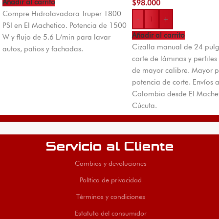
Añadir al carrito
$
98.000
Compre Hidrolavadora Truper 1800
-
+
PSI en El Machetico. Potencia de 1500
Añadir al carrito
W y flujo de 5.6 L/min para lavar
Cizalla manual de 24 pul
autos, patios y fachadas.
corte de láminas y perfiles
de mayor calibre. Mayor 
potencia de corte. Envíos 
Colombia desde El Machet
Cúcuta.
Servicio al Cliente
Cambios y devoluciones
Política de privacidad
Términos y condiciones
Estatuto del consumidor