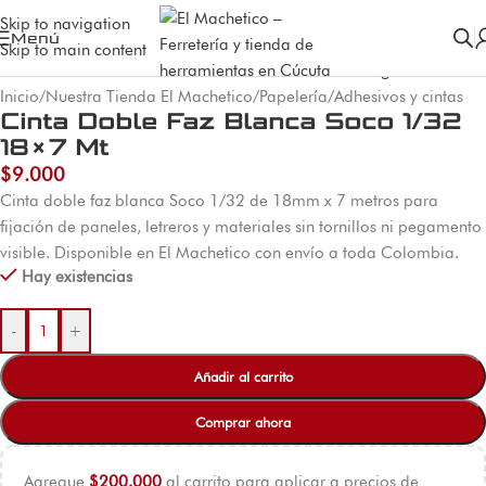
Skip to navigation
Menú
Skip to main content
Inicio
/
Nuestra Tienda El Machetico
/
Papelería
/
Adhesivos y cintas
Cinta Doble Faz Blanca Soco 1/32
18×7 Mt
$
9.000
Cinta doble faz blanca Soco 1/32 de 18mm x 7 metros para
fijación de paneles, letreros y materiales sin tornillos ni pegamento
visible. Disponible en El Machetico con envío a toda Colombia.
Hay existencias
-
+
Añadir al carrito
Comprar ahora
Agregue
$
200.000
al carrito para aplicar a precios de