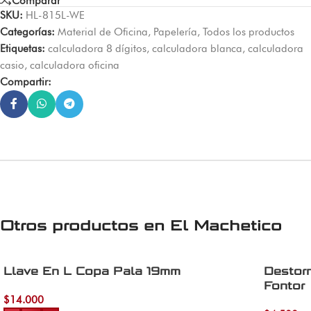
Comparar
SKU:
HL-815L-WE
Categorías:
Material de Oficina
,
Papelería
,
Todos los productos
Etiquetas:
calculadora 8 dígitos
,
calculadora blanca
,
calculadora
casio
,
calculadora oficina
Compartir:
Otros productos en
El Machetico
Llave En L Copa Pala 19mm
Destor
Fontor
$
14.000
Añadir al carrito