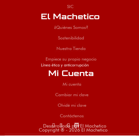
SIC
El Machetico
¿Quiénes Somos?
Sostenibilidad
Nuestra Tienda
Empiece su propio negocio
Línea ética y anticorrupción
Mi Cuenta
Mi cuenta
Cambiar mi clave
Olvidé mi clave
Contáctenos
store
Desarrollado por El Machetico
Copyright ® - 2026 El Machetico