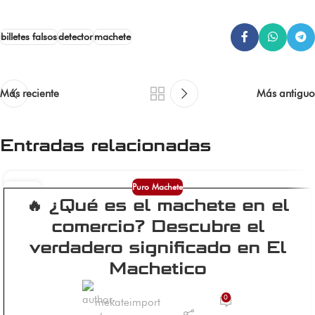
billetes falsos
detector
machete
Más reciente
Más antiguo
Entradas relacionadas
Puro Machete
14
🔥 ¿Qué es el machete en el
May
comercio? Descubre el
verdadero significado en El
Machetico
0
mekateimport