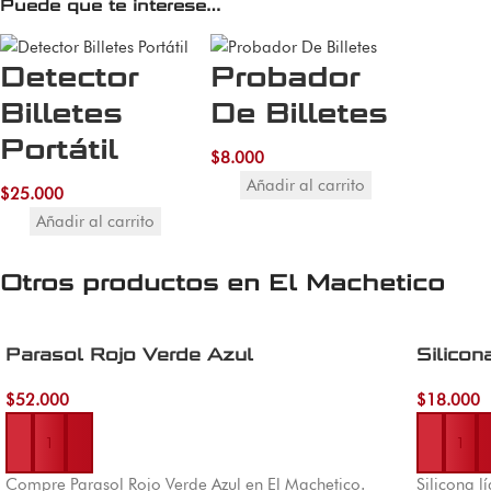
Puede que te interese…
Detector
Probador
Billetes
De Billetes
Portátil
$
8.000
Añadir al carrito
$
25.000
Añadir al carrito
Otros productos en
El Machetico
Parasol Rojo Verde Azul
Silicon
$
52.000
$
18.000
Añadir al carrito
Añadir al 
Compre Parasol Rojo Verde Azul en El Machetico.
Silicona l