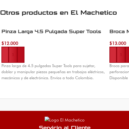
Otros productos en
El Machetico
Pinza Larga 4.5 Pulgada Super Tools
Broca 
$
12.000
$
13.000
Añadir al carrito
Añadir al 
Pinza larga de 4.5 pulgadas Super Tools para sujetar,
Broca para
doblar y manipular piezas pequeñas en trabajos eléctricos,
perforacio
mecánicos y de electrónica. Envíos a todo Colombia.
Disponible
Servicio al Cliente