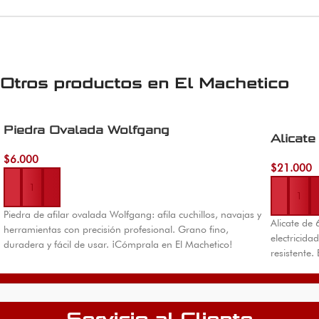
Otros productos en
El Machetico
Piedra Ovalada Wolfgang
Alicate
$
6.000
Añadir al carrito
$
21.000
Añadir al 
Piedra de afilar ovalada Wolfgang: afila cuchillos, navajas y
Alicate de 
herramientas con precisión profesional. Grano fino,
electricid
duradera y fácil de usar. ¡Cómprala en El Machetico!
resistente