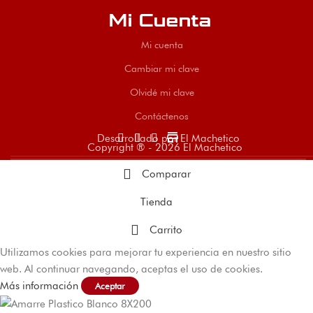
Mi Cuenta
Mi cuenta
Cambiar mi clave
Olvidé mi clave
Contáctenos
store
Desarrollado por El Machetico
Copyright ® - 2026 El Machetico
Comparar
Tienda
Carrito
Utilizamos cookies para mejorar tu experiencia en nuestro sitio
web. Al continuar navegando, aceptas el uso de cookies.
Más información
Aceptar