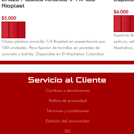
Rioplast
$
6.000
Añadir al 
$
5.000
Añadir al carrito
Espátula Br
Chazo plástico amarillo 1/4 Rioplast en presentación por
pintura, se
100 unidades. Para fijación de tornillos en paredes de
Machetico,
concreto y ladrillo. Disponible en El Machetico Colombia.
Servicio al Cliente
Cambios y devoluciones
Política de privacidad
Términos y condiciones
Estatuto del consumidor
SIC