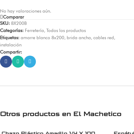
No hay valoraciones aún.
Comparar
SKU:
8X200B
Categorías:
Ferretería
,
Todos los productos
Etiquetas:
amarre blanco 8x200
,
brida ancha
,
cables red
,
instalación
Compartir:
Otros productos en
El Machetico
Chazo Plástico Amarillo 1/4 X 100
Espátul