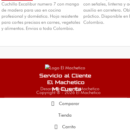
Cuchillo Excalibur numero 7 con mango
con señales, linterna y 
de madera para uso en cocina
auxilio en carretera. Ob
profesional y doméstica. Hoja resistente
práctico. Disponible en
para cortes precisos en carnes, vegetales
Colombia.
y alimentos. Envios a toda Colombia.
Servicio al Cliente
El Machetico
Desarrollado por El Machetico
Mi Cuenta
Copyright ® - 2026 El Machetico
Comparar
Tienda
Carrito