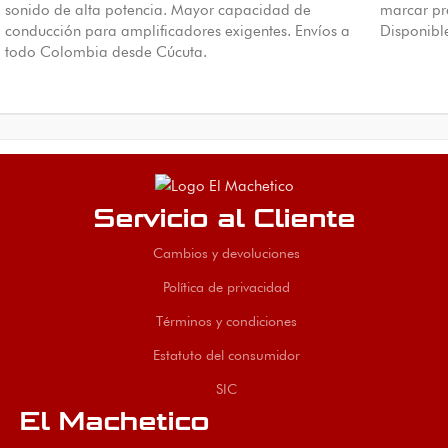
sonido de alta potencia. Mayor capacidad de
marcar pre
conducción para amplificadores exigentes. Envíos a
Disponibl
todo Colombia desde Cúcuta.
Servicio al Cliente
Cambios y devoluciones
Política de privacidad
Términos y condiciones
Estatuto del consumidor
SIC
El Machetico