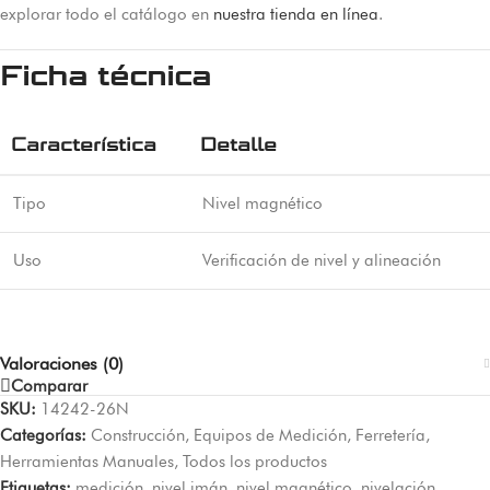
explorar todo el catálogo en
nuestra tienda en línea
.
Ficha técnica
Característica
Detalle
Tipo
Nivel magnético
Uso
Verificación de nivel y alineación
Valoraciones (0)
Comparar
SKU:
14242-26N
Categorías:
Construcción
,
Equipos de Medición
,
Ferretería
,
Herramientas Manuales
,
Todos los productos
Etiquetas:
medición
,
nivel imán
,
nivel magnético
,
nivelación