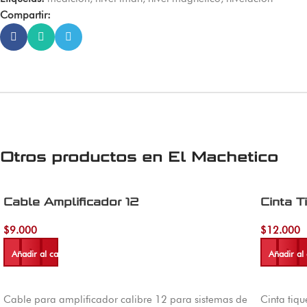
Compartir:
Otros productos en
El Machetico
Cable Amplificador 12
Cinta T
$
9.000
$
12.000
Añadir al carrito
Añadir al 
Cable para amplificador calibre 12 para sistemas de
Cinta tiqu