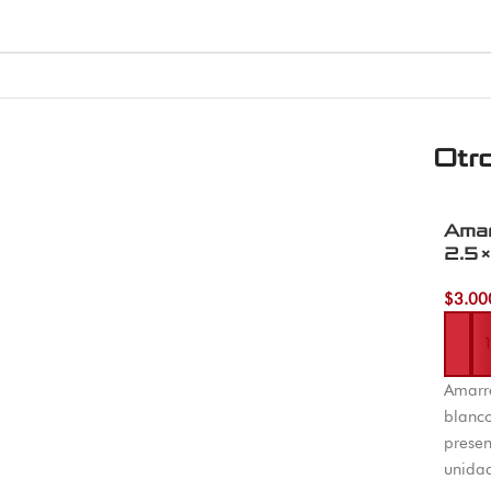
Otr
Amar
2.5×
$
3.00
Añadi
Amarre
blanc
presen
unidad