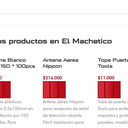
os productos en
El Machetico
re Blanco
Antena Aerea
Tope Puert
150 * 100pcs
Nippon
Tools
0
$
216.000
$
11.000
r al carrito
Añadir al carrito
Añadir al carrito
s plásticos
Antena aérea Nippon
Tope de puerta
os 2.5x150mm en
para recepción de señal
Tools para evita
tación por 100
de televisión abierta.
impactos y prot
es. Para
Fácil instalación para
paredes, muebl