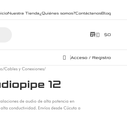
icio
Nuestra Tienda
¿Quiénes somos?
Contáctenos
Blog
store
$
0
Acceso / Registro
co
/
Cables y Conexiones
/
diopipe 12
talaciones de audio de alta potencia en
 alta conductividad. Envíos desde Cúcuta a