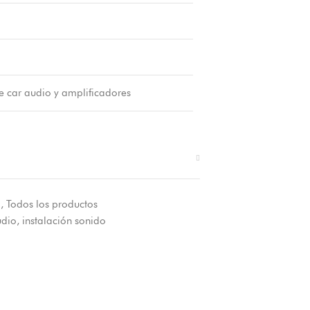
e car audio y amplificadores
o
,
Todos los productos
udio
,
instalación sonido