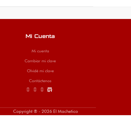
nstalación
automotriz. Set completo
con diferentes medidas.
tente.
para ajuste profesional.
Ideal para plomería y
Colombia.
Envíos a todo Colombia.
metalmecánica. Envíos
desde El Machetico.
Mi Cuenta
Mi cuenta
Cambiar mi clave
Olvidé mi clave
Contáctenos
store
Copyright ® - 2026 El Machetico