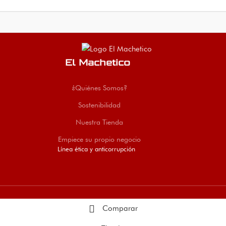
zación de cables y
uso doméstico en
puertas. Fácil i
ón en interiores.
hogares sin servicio de
y acabado resis
ible en El
cable. Envíos nacionales
Envíos a todo 
tico Colombia.
desde Cúcuta.
El Machetico
¿Quiénes Somos?
Sostenibilidad
Nuestra Tienda
Empiece su propio negocio
Línea ética y anticorrupción
Comparar