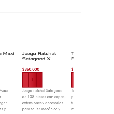
a Maxi
Juego Ratchet
Tarraja Caja Roja 
Satagood X
PCS
108Pcs
$
360.000
$
180.000
Añadir al carrito
Añadir al carrito
 Maxi
Juego ratchet Satagood
Tarraja Caja Roja 4
r
de 108 piezas con copas,
piezas para roscar
eger
extensiones y accesorios
tuberías y varillas
es y
para taller mecánico y
metálicas. Kit completo