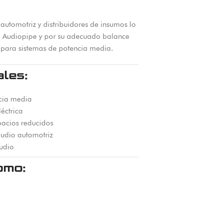
 automotriz y distribuidores de insumos lo
a Audiopipe y por su adecuado balance
 para sistemas de potencia media.
ales:
cia media
éctrica
pacios reducidos
udio automotriz
udio
omo: