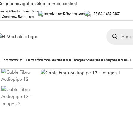
Skip to navigation
Skip to main content
unes a Sábados: 8am - 6pm
mekateimport@hotmail.com
+57 (304) 639-0307
Domingos: 8am - 1pm
utomotriz
Electrónico
Ferretería
Hogar
Mekate
Papelería
Pu