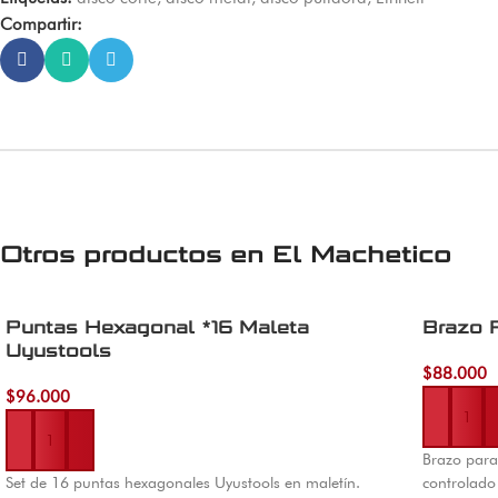
Compartir:
Otros productos en
El Machetico
Puntas Hexagonal *16 Maleta
Brazo 
Uyustools
$
88.000
Añadir al 
$
96.000
Añadir al carrito
Brazo para
Set de 16 puntas hexagonales Uyustools en maletín.
controlado