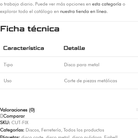
o trabajo diario. Puede ver más opciones en
esta categoría
o
explorar todo el catálogo en
nuestra tienda en línea
.
Ficha técnica
Característica
Detalle
Tipo
Disco para metal
Uso
Corte de piezas metálicas
Valoraciones (0)
Comparar
SKU:
CUT-FIX
Categorías:
Discos
,
Ferretería
,
Todos los productos
Etiquetas:
disco corte
,
disco metal
,
disco pulidora
,
Einhell