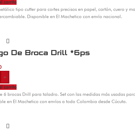
l carrito
metálico tipo cutter para cortes precisos en papel, cartón, cuero y
tercambiable. Disponible en El Machetico con envío nacional.
go De Broca Drill *6ps
0
+
l carrito
e 6 brocas Drill para taladro. Set con las medidas más usadas par
ble en El Machetico con envíos a todo Colombia desde Cúcuta.