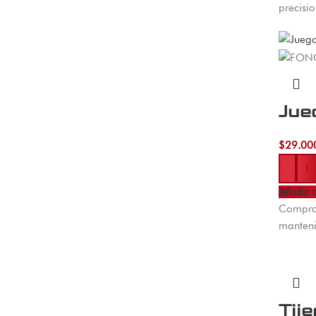
precisi
Jue
$
29.00
-
Añadir a
Compra 
manteni
Tij