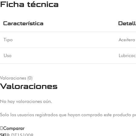
Ficha técnica
Característica
Detal
Tipo
Aceiter
Uso
Lubricac
Valoraciones (0)
Valoraciones
No hay valoraciones aún.
Solo los usuarios registrados que hayan comprado este producto p
Comparar
SKU:
DT151008