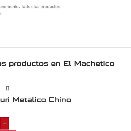
tenimiento
,
Todos los productos
o
os productos en
El Machetico
turi Metalico Chino
+