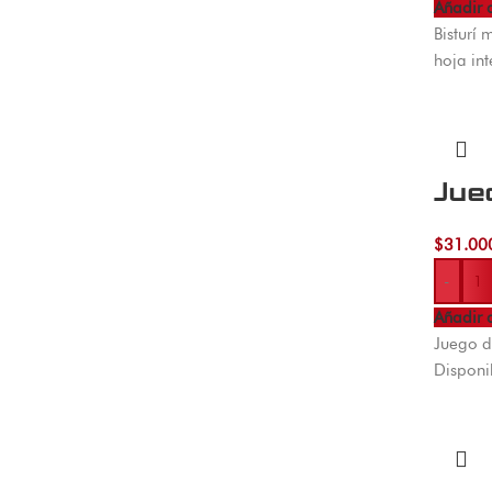
Añadir a
Bisturí 
hoja in
Jue
$
31.00
-
Añadir a
Juego d
Disponi