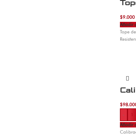
Top
$
9.000
Añadir a
Tope de
Resisten
Cal
$
98.00
-
Añadir a
Calibra