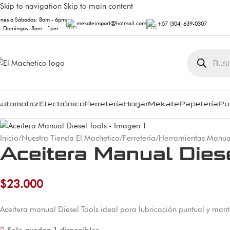
Skip to navigation
Skip to main content
unes a Sábados: 8am - 6pm
mekateimport@hotmail.com
+57 (304) 639-0307
Domingos: 8am - 1pm
utomotriz
Electrónico
Ferretería
Hogar
Mekate
Papelería
Pu
Inicio
/
Nuestra Tienda El Machetico
/
Ferretería
/
Herramientas Manua
Aceitera Manual Dies
$
23.000
Aceitera manual Diesel Tools ideal para lubricación puntual y man