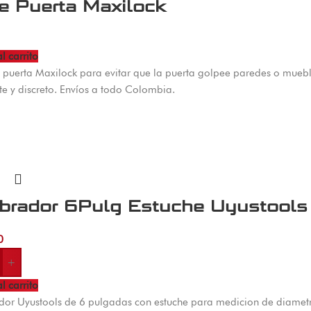
e Puerta Maxilock
l carrito
 puerta Maxilock para evitar que la puerta golpee paredes o muebles
te y discreto. Envíos a todo Colombia.
ibrador 6Pulg Estuche Uyustools
0
+
l carrito
dor Uyustools de 6 pulgadas con estuche para medicion de diametr