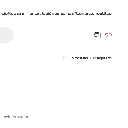
icio
Nuestra Tienda
¿Quiénes somos?
Contáctenos
Blog
store
$
0
Acceso / Registro
 envío nacional.