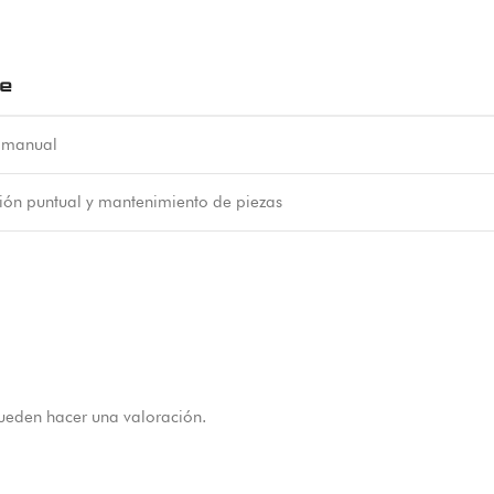
le
a manual
ión puntual y mantenimiento de piezas
ueden hacer una valoración.