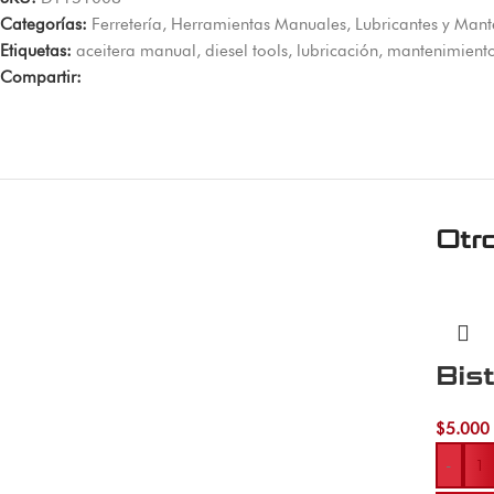
Categorías:
Ferretería
,
Herramientas Manuales
,
Lubricantes y Man
Etiquetas:
aceitera manual
,
diesel tools
,
lubricación
,
mantenimient
Compartir:
Otr
Bis
$
5.000
-