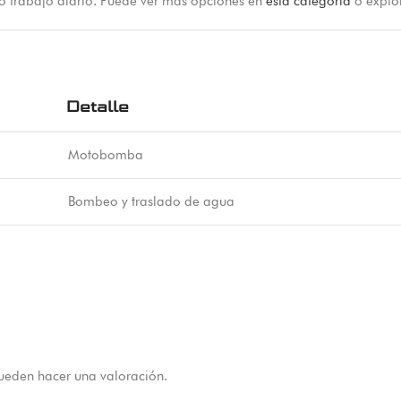
 o trabajo diario. Puede ver más opciones en
esta categoría
o explo
Detalle
Motobomba
Bombeo y traslado de agua
ueden hacer una valoración.