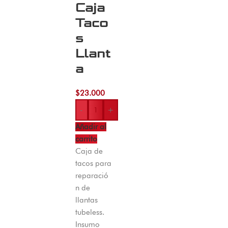
Caja
Taco
s
Llant
a
$
23.000
-
+
Añadir al
carrito
Caja de
tacos para
reparació
n de
llantas
tubeless.
Insumo