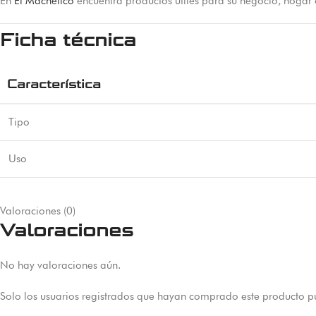
En
El Machetico
encuentra productos útiles para su negocio, hogar
Ficha técnica
Característica
Tipo
Uso
Valoraciones (0)
Valoraciones
No hay valoraciones aún.
Solo los usuarios registrados que hayan comprado este producto p