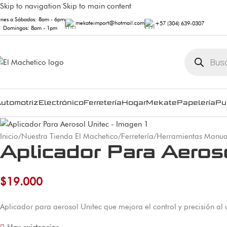
Skip to navigation
Skip to main content
unes a Sábados: 8am - 6pm
mekateimport@hotmail.com
+57 (304) 639-0307
Domingos: 8am - 1pm
utomotriz
Electrónico
Ferretería
Hogar
Mekate
Papelería
Pu
Inicio
/
Nuestra Tienda El Machetico
/
Ferretería
/
Herramientas Manua
Aplicador Para Aeros
$
19.000
Aplicador para aerosol Unitec que mejora el control y precisión al u