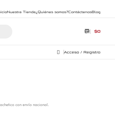
icio
Nuestra Tienda
¿Quiénes somos?
Contáctenos
Blog
store
$
0
Acceso / Registro
Machetico con envío nacional.