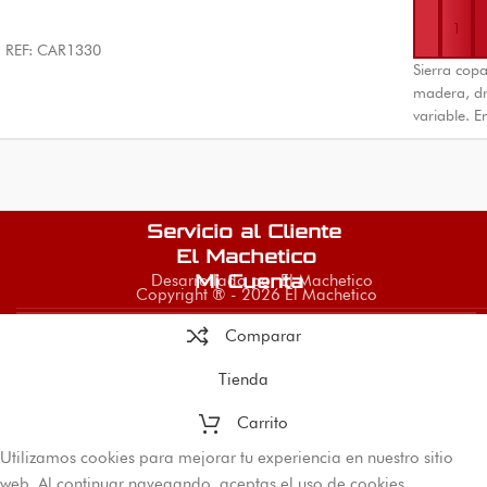
REF: CAR1330
Sierra copa
madera, dr
variable. 
Servicio al Cliente
El Machetico
Desarrollado por El Machetico
Mi Cuenta
Copyright ® - 2026 El Machetico
Comparar
Tienda
Carrito
Utilizamos cookies para mejorar tu experiencia en nuestro sitio
web. Al continuar navegando, aceptas el uso de cookies.