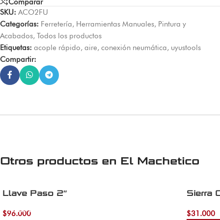
Comparar
SKU:
ACO2FU
Categorías:
Ferretería
,
Herramientas Manuales
,
Pintura y
Acabados
,
Todos los productos
Etiquetas:
acople rápido
,
aire
,
conexión neumática
,
uyustools
Compartir:
Otros productos en
El Machetico
Llave Paso 2″
Sierra
Añadir al carrito
$
96.000
$
31.000
Añadir al 