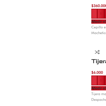
$
360.00
-
Añadir al
Cepillo e
Machetic
Tije
$
6.000
-
Añadir al
Tijera m
Despacho