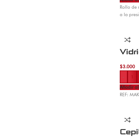
Rollo de 
a la pre
Vidr
$
3.000
-
Añadir al
REF: MA
Cepi