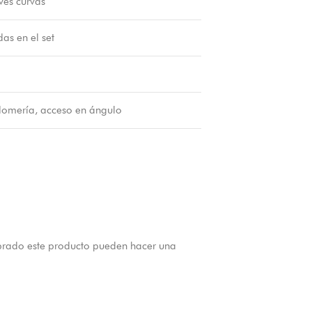
ves curvas
das en el set
lomería, acceso en ángulo
prado este producto pueden hacer una