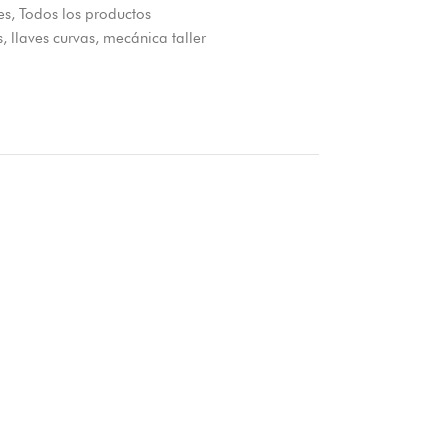
es
,
Todos los productos
s
,
llaves curvas
,
mecánica taller