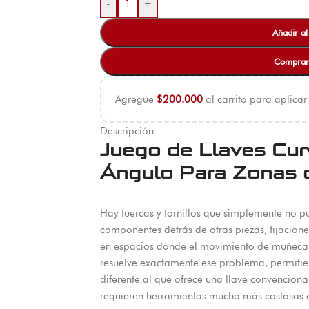
-
+
Añadir al
Comprar
Agregue
$
200.000
al carrito para aplicar
Descripción
Juego de Llaves Cur
Ángulo Para Zonas d
Hay tuercas y tornillos que simplemente no p
componentes detrás de otras piezas, fijacion
en espacios donde el movimiento de muñeca es
resuelve exactamente ese problema, permitie
diferente al que ofrece una llave convencion
requieren herramientas mucho más costosas o