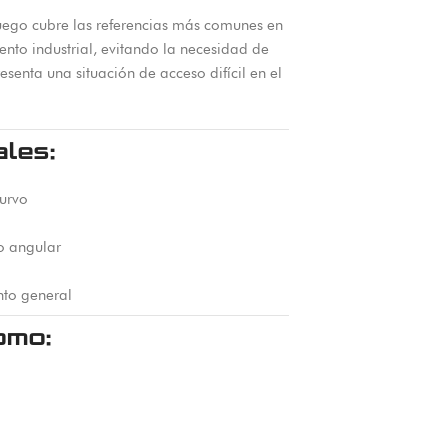
juego cubre las referencias más comunes en
nto industrial, evitando la necesidad de
enta una situación de acceso difícil en el
ales:
urvo
o angular
to general
omo: