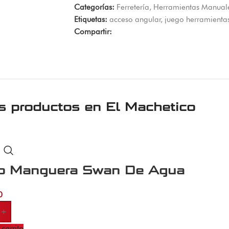
Categorías:
Ferretería
,
Herramientas Manual
Etiquetas:
acceso angular
,
juego herramienta
Compartir:
s productos en
El Machetico
lo Manguera Swan De Agua
0
+
 carrito