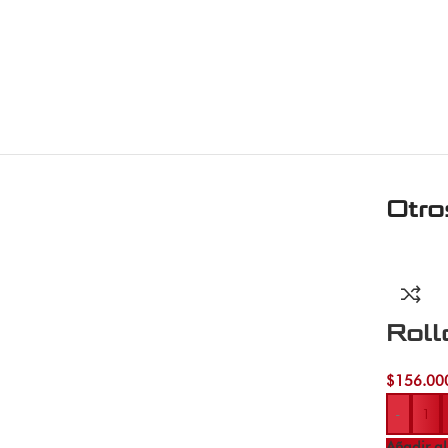
Otro
Rol
$
156.00
-
Añadir al