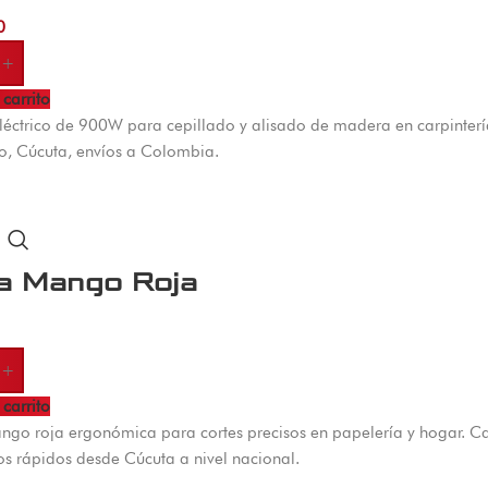
0
+
 carrito
léctrico de 900W para cepillado y alisado de madera en carpintería 
o, Cúcuta, envíos a Colombia.
ra Mango Roja
+
 carrito
ango roja ergonómica para cortes precisos en papelería y hogar. C
s rápidos desde Cúcuta a nivel nacional.