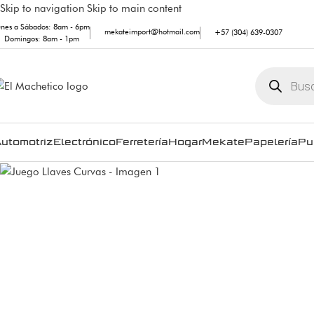
Skip to navigation
Skip to main content
unes a Sábados: 8am - 6pm
mekateimport@hotmail.com
+57 (304) 639-0307
Domingos: 8am - 1pm
utomotriz
Electrónico
Ferretería
Hogar
Mekate
Papelería
Pu