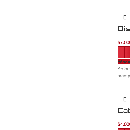
Di
$
7.00
-
Añadir
Perfor
mampo
Ca
$
4.00