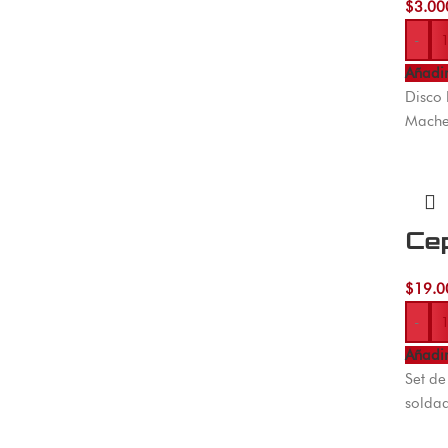
$
3.00
-
Añadir
Disco 
Machet
Ce
$
19.0
-
Añadir
Set de
soldad