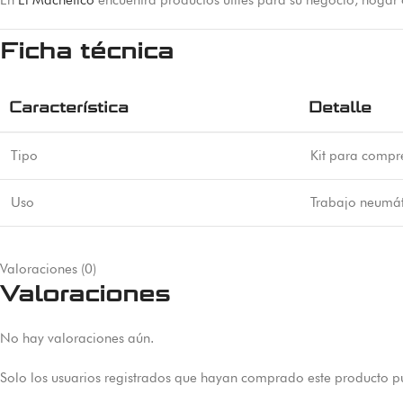
En
El Machetico
encuentra productos útiles para su negocio, hogar
Ficha técnica
Característica
Detalle
Tipo
Kit para compr
Uso
Trabajo neumát
Valoraciones (0)
Valoraciones
No hay valoraciones aún.
Solo los usuarios registrados que hayan comprado este producto p