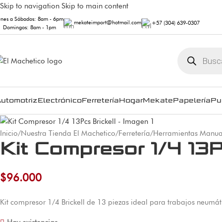
Skip to navigation
Skip to main content
unes a Sábados: 8am - 6pm
mekateimport@hotmail.com
+57 (304) 639-0307
Domingos: 8am - 1pm
utomotriz
Electrónico
Ferretería
Hogar
Mekate
Papelería
Pu
Inicio
/
Nuestra Tienda El Machetico
/
Ferretería
/
Herramientas Manua
Kit Compresor 1/4 13P
$
96.000
Kit compresor 1/4 Brickell de 13 piezas ideal para trabajos neumát