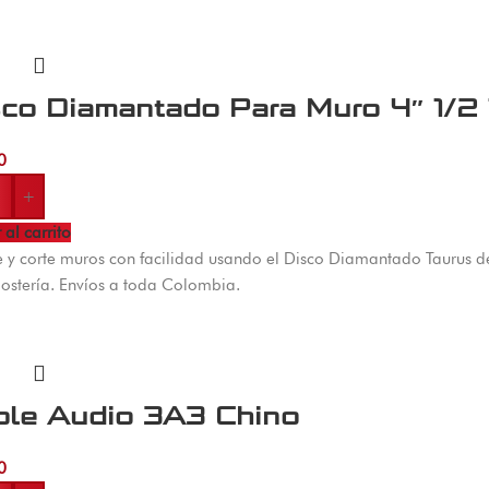
sco Diamantado Para Muro 4″ 1/2
0
+
 al carrito
e y corte muros con facilidad usando el Disco Diamantado Taurus 
stería. Envíos a toda Colombia.
ble Audio 3A3 Chino
0