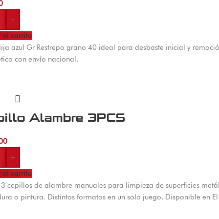
0
+
 al carrito
lija azul Gr Restrepo grano 40 ideal para desbaste inicial y remoci
ico con envío nacional.
pillo Alambre 3PCS
00
+
 al carrito
 3 cepillos de alambre manuales para limpieza de superficies metá
ura o pintura. Distintos formatos en un solo juego. Disponible en 