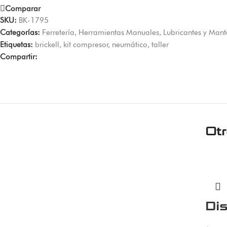
Comparar
SKU:
BK-1795
Categorías:
Ferretería
,
Herramientas Manuales
,
Lubricantes y Man
Etiquetas:
brickell
,
kit compresor
,
neumático
,
taller
Compartir:
Ot
Dis