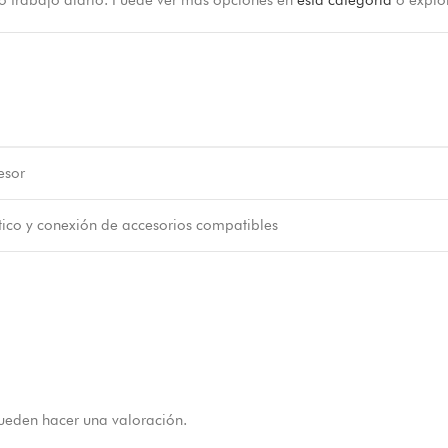
 o trabajo diario. Puede ver más opciones en
esta categoría
o explo
esor
ico y conexión de accesorios compatibles
ueden hacer una valoración.