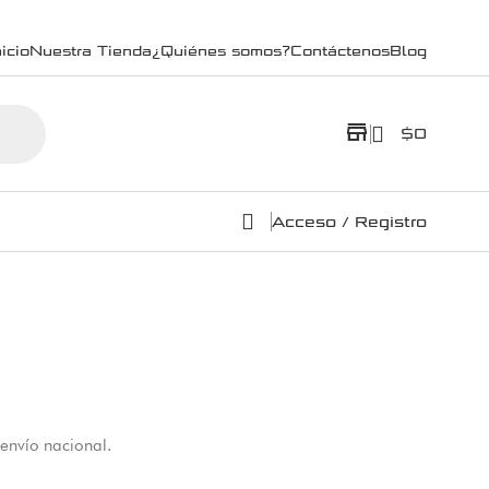
icio
Nuestra Tienda
¿Quiénes somos?
Contáctenos
Blog
store
$
0
Acceso / Registro
 envío nacional.