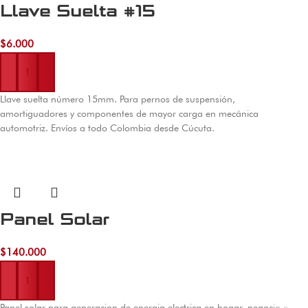
Llave Suelta #15
$
6.000
Añadir al carrito
Llave suelta número 15mm. Para pernos de suspensión,
amortiguadores y componentes de mayor carga en mecánica
automotriz. Envíos a todo Colombia desde Cúcuta.
Panel Solar
$
140.000
Añadir al carrito
Panel solar para generacion de energia electrica en hogar, negocio o