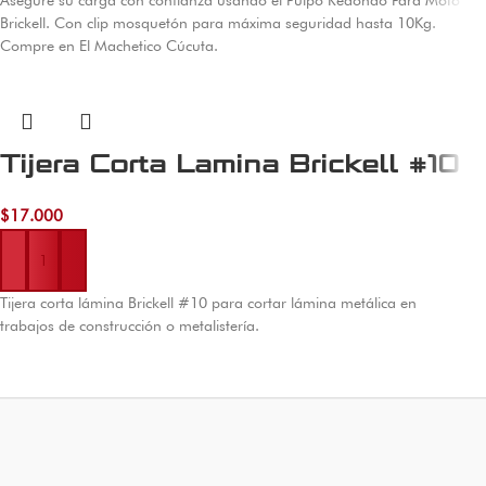
Asegure su carga con confianza usando el Pulpo Redondo Para Moto
Brickell. Con clip mosquetón para máxima seguridad hasta 10Kg.
Compre en El Machetico Cúcuta.
Tijera Corta Lamina Brickell #10
$
17.000
Añadir al carrito
Tijera corta lámina Brickell #10 para cortar lámina metálica en
trabajos de construcción o metalistería.