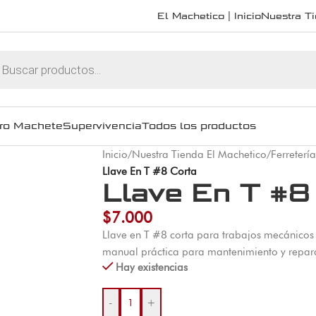
El Machetico | Inicio
Nuestra T
ro Machete
Supervivencia
Todos los productos
Inicio
/
Nuestra Tienda El Machetico
/
Ferretería
Llave En T #8 Corta
Llave En T #8
$
7.000
Llave en T #8 corta para trabajos mecánicos
manual práctica para mantenimiento y repar
Hay existencias
-
+