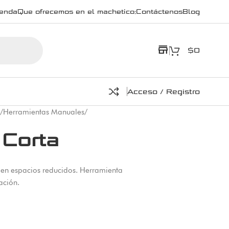
ienda
Que ofrecemos en el machetico:
Contáctenos
Blog
store
$
0
Acceso / Registro
/
Herramientas Manuales
/
 Corta
 en espacios reducidos. Herramienta
ación.