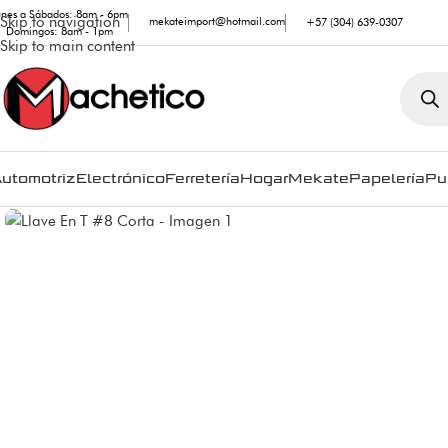
unes a Sábados: 8am - 6pm
Skip to navigation
mekateimport@hotmail.com
+57 (304) 639-0307
Domingos: 8am - 1pm
Skip to main content
utomotriz
Electrónico
Ferretería
Hogar
Mekate
Papelería
Pu