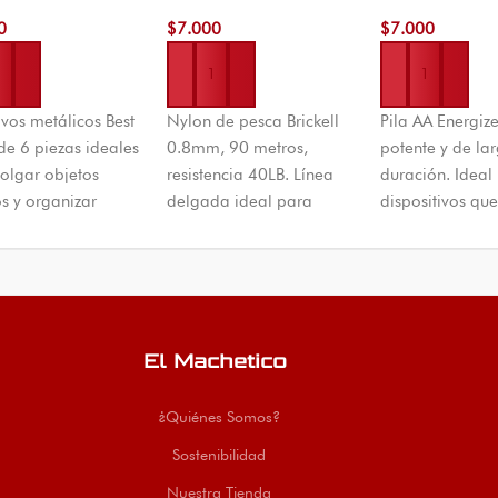
t Hook
B Brickell
0
$
7.000
$
7.000
r al carrito
Añadir al carrito
Añadir al carrito
vos metálicos Best
Nylon de pesca Brickell
Pila AA Energize
e 6 piezas ideales
0.8mm, 90 metros,
potente y de la
olgar objetos
resistencia 40LB. Línea
duración. Ideal
os y organizar
delgada ideal para
dispositivos qu
os. Disponible en
pesca de pequeñas y
consumen muc
hetico con envío
medianas especies.
energía. ¡Calid
al.
Envíos a todo Colombia
superior para s
desde Cúcuta.
El Machetico
¿Quiénes Somos?
Sostenibilidad
Nuestra Tienda