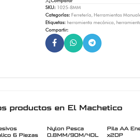
Comparar
SKU:
1025-8MM
Categorías:
Ferretería
,
Herramientas Manual
Etiquetas:
herramienta mecánica
,
herramient
Compartir:
os productos en
El Machetico
esivos
Nylon Pesca
Pila AA Ene
lico 6 Piezas
0.8MM/90M/40L
x2DP