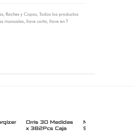
es
,
Raches y Copas
,
Todos los productos
as manuales
,
llave corta
,
llave en T
rgizer
Orris 30 Medidas
Manija Deco Barra
x 382Pcs Caja
96 Liviana Corta