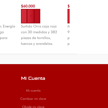
Roja
12mm
$
60.000
$
3.000
Añadir al carrito
Añadir al carrito
r. Energía
Surtido Orris caja roja
Manija deco barra
rga
con 30 medidas y 382
96mm liviana y corta co
 para
piezas de tornillos,
perfil de 12mm. Ideal
e
tuercas y arandelas.
para cajones y muebles
ha
Mayor cantidad que la
pequeños. Diseño
ad
caja amarilla. El
moderno disponible en
u equipo!
Machetico, Cúcuta,
El Machetico con envíos
envíos Colombia.
a todo Colombia.
Mi Cuenta
Mi cuenta
Cambiar mi clave
Olvidé mi clave