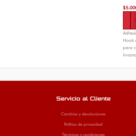
Bes
$
5.00
Añadi
Adhesi
Hook d
para c
livian
espaci
El Mac
nacion
Servicio al Cliente
Cambios y devoluciones
Política de privacidad
Términos y condiciones