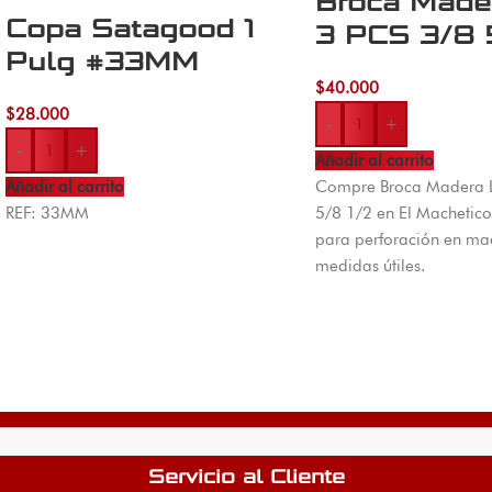
Broca Made
Copa Satagood 1
3 PCS 3/8 
Pulg #33MM
$
40.000
$
28.000
-
+
-
+
Añadir al carrito
Añadir al carrito
Compre Broca Madera 
REF: 33MM
5/8 1/2 en El Machetico
para perforación en mad
medidas útiles.
Servicio al Cliente