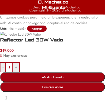
El Machetico
Desarrollado por El Machetico
Mi Cuenta
Copyright ® - 2026 El Machetico
Utilizamos cookies para mejorar tu experiencia en nuestro sitio
web. Al continuar navegando, aceptas el uso de cookies.
Más información
Aceptar
Reflector Led 30W Vatio
$
49.000
Hay existencias
-
+
Añadir al carrito
Comprar ahora