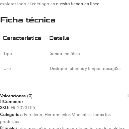
explorar todo el catálogo en
nuestra tienda en línea
.
Ficha técnica
Característica
Detalle
Tipo
Sonda metálica
Uso
Destapar tuberías y limpiar desagües
Valoraciones (0)
Comparar
SKU:
FR-2023105
Categorías:
Ferretería
,
Herramientas Manuales
,
Todos los
productos
Etiquetas:
destapacaños
,
drain cleaner
,
plomería
,
sonda metálica