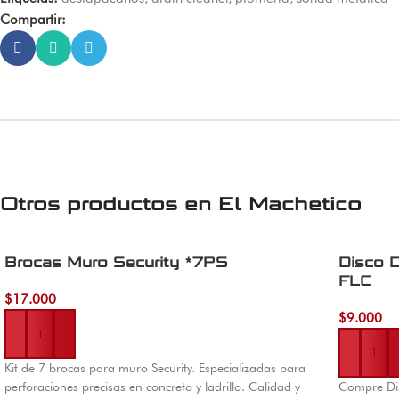
Compartir:
Otros productos en
El Machetico
Brocas Muro Security *7PS
Disco 
FLC
$
17.000
Añadir al carrito
$
9.000
Añadir al 
Kit de 7 brocas para muro Security. Especializadas para
perforaciones precisas en concreto y ladrillo. Calidad y
Compre Di