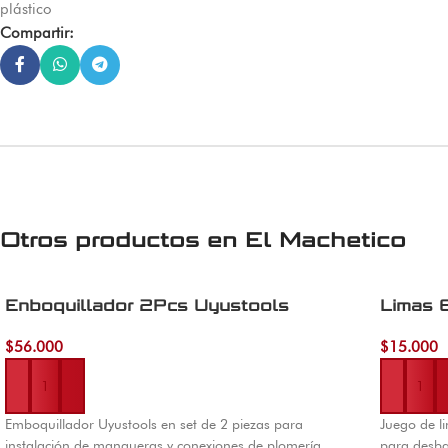
plástico
Compartir:
Otros productos en
El Machetico
Enboquillador 2Pcs Uyustools
Limas
$
56.000
$
15.000
Añadir al carrito
Añadir al 
Emboquillador Uyustools en set de 2 piezas para
Juego de 
instalación de mangueras y conexiones de plomería.
para desba