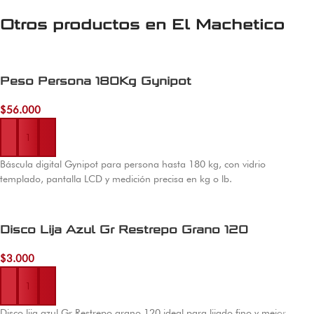
Otros productos en
El Machetico
Peso Persona 180Kg Gynipot
$
56.000
Añadir al carrito
Báscula digital Gynipot para persona hasta 180 kg, con vidrio
templado, pantalla LCD y medición precisa en kg o lb.
Disco Lija Azul Gr Restrepo Grano 120
$
3.000
Añadir al carrito
Disco lija azul Gr Restrepo grano 120 ideal para lijado fino y mejor