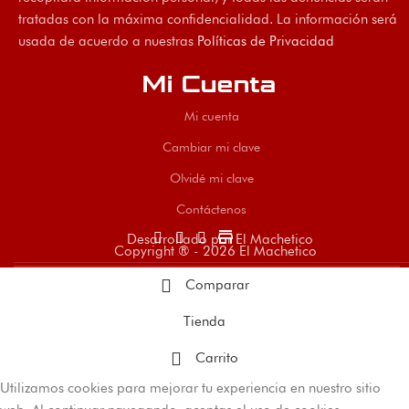
tratadas con la máxima confidencialidad. La información será
usada de acuerdo a nuestras
Políticas de Privacidad
Mi Cuenta
Mi cuenta
Cambiar mi clave
Olvidé mi clave
Contáctenos
store
Desarrollado por El Machetico
Copyright ® - 2026 El Machetico
Comparar
Tienda
Carrito
Utilizamos cookies para mejorar tu experiencia en nuestro sitio