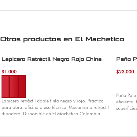
Otros productos en
El Machetico
Lapicero Retráctil Negro Rojo China
Paño P
$
1.000
$
23.000
Añadir al 
Añadir al carrito
Paño Pote 
Lapicero retráctil doble tinta negro y rojo. Práctico
eficiente.
para obra, oficina o uso técnico. Mecanismo retráctil
superficie
duradero. Disponible en El Machetico Colombia.