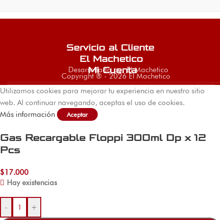
Servicio al Cliente
El Machetico
Desarrollado por El Machetico
Mi Cuenta
Copyright ® - 2026 El Machetico
Utilizamos cookies para mejorar tu experiencia en nuestro sitio
web. Al continuar navegando, aceptas el uso de cookies.
Más información
Aceptar
Gas Recargable Floppi 300ml Dp x 12
Pcs
$
17.000
Hay existencias
-
+