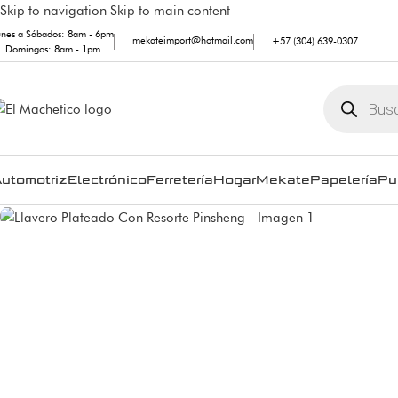
Skip to navigation
Skip to main content
unes a Sábados: 8am - 6pm
mekateimport@hotmail.com
+57 (304) 639-0307
Domingos: 8am - 1pm
utomotriz
Electrónico
Ferretería
Hogar
Mekate
Papelería
Pu