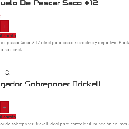
uelo De Pescar Saco #12
0
+
l carrito
 de pescar Saco #12 ideal para pesca recreativa y deportiva. Produ
ío nacional.
gador Sobreponer Brickell
+
l carrito
r de sobreponer Brickell ideal para controlar iluminación en instala