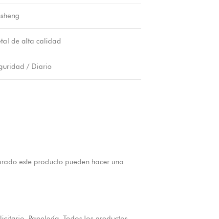
nsheng
tal de alta calidad
guridad / Diario
prado este producto pueden hacer una
icitario
,
Papelería
,
Todos los productos