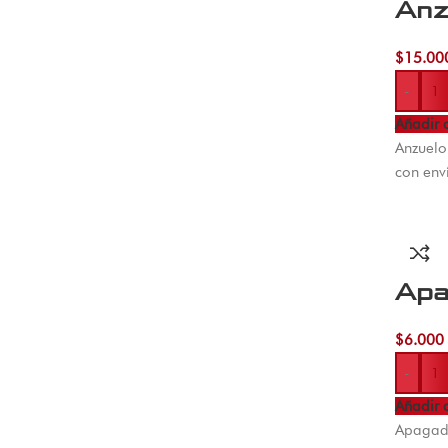
Anz
$
15.00
-
Añadir a
Anzuelo
con env
Apa
$
6.000
-
Añadir a
Apagado