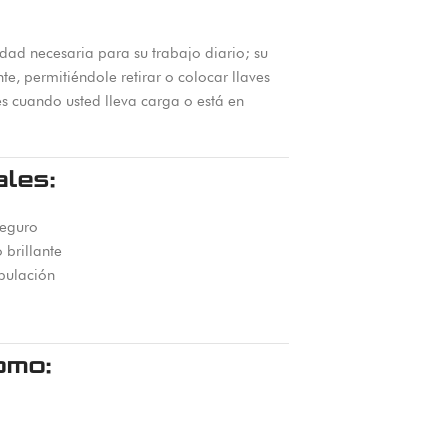
idad necesaria para su trabajo diario; su
e, permitiéndole retirar o colocar llaves
es cuando usted lleva carga o está en
ales:
seguro
brillante
pulación
omo: