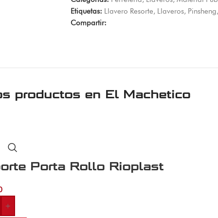
Etiquetas:
Llavero Resorte
,
Llaveros
,
Pinsheng
Compartir:
os productos en
El Machetico
orte Porta Rollo Rioplast
0
+