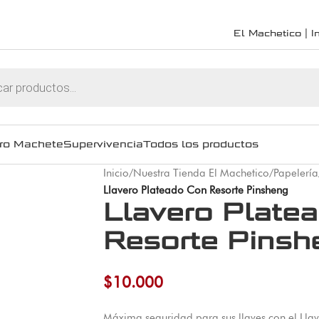
El Machetico | In
ro Machete
Supervivencia
Todos los productos
Inicio
/
Nuestra Tienda El Machetico
/
Papelería
Llavero Plateado Con Resorte Pinsheng
Llavero Plate
Resorte Pinsh
$
10.000
Máxima seguridad para sus llaves con el Llav