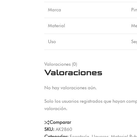
Marca
Pi
Material
Me
Uso
Se
Valoraciones (0)
Valoraciones
No hay valoraciones aún.
Solo los usuarios registrados que hayan com
valoración.
Comparar
SKU:
AK2860
Categorías:
Ferretería
,
Llaveros
,
Material Publ