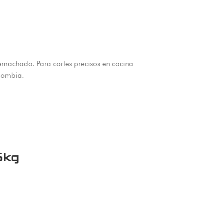
emachado. Para cortes precisos en cocina
olombia.
5kg