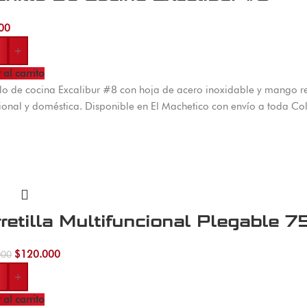
00
+
 al carrito
lo de cocina Excalibur #8 con hoja de acero inoxidable y mango r
ional y doméstica. Disponible en El Machetico con envío a toda C
retilla Multifuncional Plegable 7
$
120.000
000
+
 al carrito