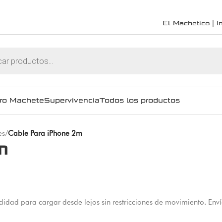
El Machetico | In
ro Machete
Supervivencia
Todos los productos
es
/
Cable Para iPhone 2m
m
idad para cargar desde lejos sin restricciones de movimiento. En