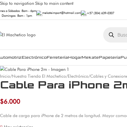
Skip to navigation
Skip to main content
unes a Sábados: 8am - 6pm
mekateimport@hotmail.com
+57 (304) 639-0307
Domingos: 8am - 1pm
utomotriz
Electrónico
Ferretería
Hogar
Mekate
Papelería
Pu
Inicio
/
Nuestra Tienda El Machetico
/
Electrónico
/
Cables y Conexion
Cable Para iPhone 2
$
6.000
Cable de carga para iPhone de 2 metros de longitud. Mayor comod