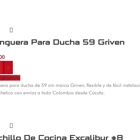
nguera Para Ducha 59 Griven
00
+
 al carrito
ra para ducha de 59 cm marca Griven, flexible y de fácil instalac
hetico con envíos a todo Colombia desde Cúcuta.
hillo De Cocina Excalibur #8