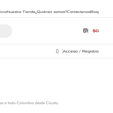
icio
Nuestra Tienda
¿Quiénes somos?
Contáctenos
Blog
store
$
0
Acceso / Registro
víos a todo Colombia desde Cúcuta.