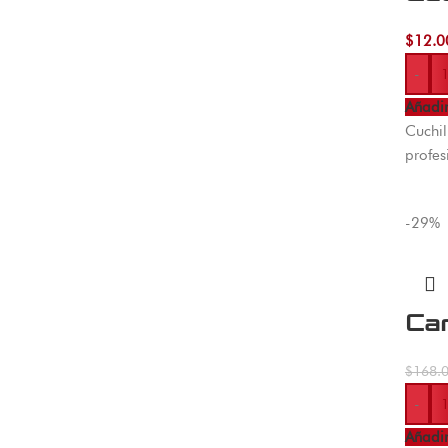
$
12.0
-
Añadir
Cuchil
profes
-29%
Car
$
168.
-
Añadir