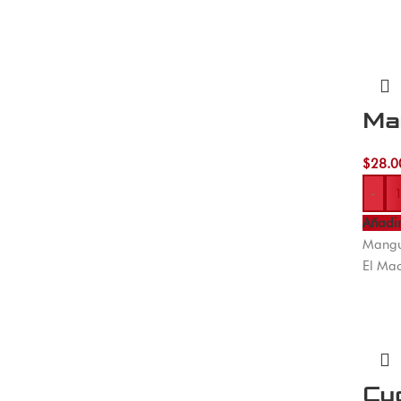
Ma
$
28.0
-
Añadir
Mangue
El Mac
Cuc