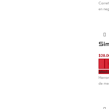
Carret
en neg
Si
$
28.0
-
Añadir
Herram
de me