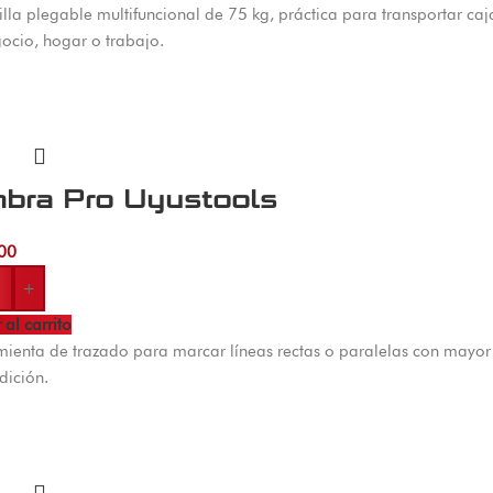
illa plegable multifuncional de 75 kg, práctica para transportar 
ocio, hogar o trabajo.
mbra Pro Uyustools
00
+
 al carrito
ienta de trazado para marcar líneas rectas o paralelas con mayor p
dición.