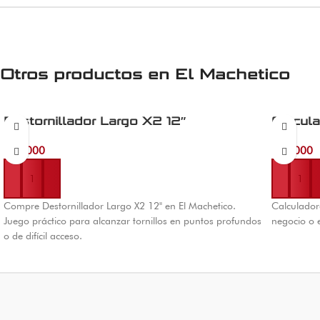
Otros productos en
El Machetico
Destornillador Largo X2 12″
Calcula
$
11.000
$
16.000
Añadir al carrito
Añadir al 
Compre Destornillador Largo X2 12" en El Machetico.
Calculadora
Juego práctico para alcanzar tornillos en puntos profundos
negocio o e
o de difícil acceso.