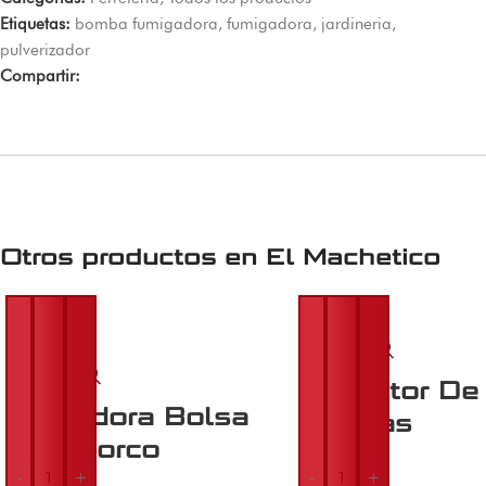
Etiquetas:
bomba fumigadora
,
fumigadora
,
jardineria
,
pulverizador
Compartir:
Otros productos en
El Machetico
Extractor De 
Afeitadora Bolsa
3 Patas
Gris Dorco
$
34.000
-
+
-
+