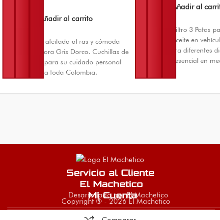
$
4.000
Añadir al carri
Añadir al carrito
Extractor de Filtro 3 Patas 
de filtros de aceite en vehícu
Obtenga una afeitada al ras y cómoda
ajustables para diferentes d
con la Afeitadora Gris Dorco. Cuchillas de
Herramienta esencial en me
alta precisión para su cuidado personal
automotriz. Envíos nacionale
diario. Envíos a toda Colombia.
Servicio al Cliente
El Machetico
Desarrollado por El Machetico
Mi Cuenta
Copyright ® - 2026 El Machetico
Comparar