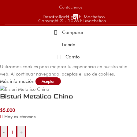
Contáctenos
store
Desarrollado por El Machetico
Copyright ® - 2026 El Machetico
Comparar
Tienda
Carrito
Utilizamos cookies para mejorar tu experiencia en nuestro sitio
web. Al continuar navegando, aceptas el uso de cookies.
Más información
Aceptar
Bisturi Metalico Chino
$
5.000
Hay existencias
-
+