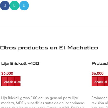
Otros productos en
El Machetico
Lija Brickell #100
Probado
$
6.000
$
6.000
Añadir al carrito
Añadir al 
Lija Brickell grano 100 de uso general para lijar
Probador 
madera, MDF y superficies antes de aplicar primera
revisión r